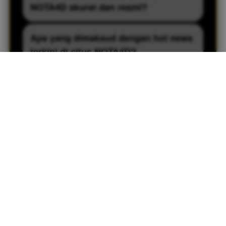
NOTA4D akurat dan resmi?
Toto 4D hari ini ditampilkan secara real-
time dan mudah diakses kapan saja.
Ya, data keluaran Toto 4D di NOTA4D
Apa yang dimaksud dengan hot news
diambil dari sumber resmi dan diperbarui
terkini di situs NOTA4D?
secara cepat sehingga sangat akurat dan
dapat diandalkan oleh para pemain.
Hot news di NOTA4D adalah berita terkini
seputar togel online, update pasaran, info
penting, dan berita menarik lainnya yang
selalu fresh untuk member.