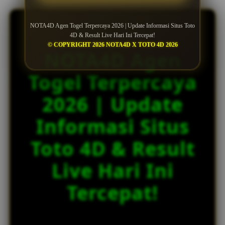
lengkap.
V
NOTA4D Agen Togel Terpercaya 2026 | Update Informasi Situs Toto
i
4D & Result Live Hari Ini Tercepat!
e
© COPYRIGHT 2026 NOTA4D X TOTO 4D 2026
NOTA4D Agen
w
l
Togel Terpercaya
i
c
2026 | Update
e
n
Informasi Situs
s
e
d
Toto 4D & Result
e
t
Live Hari Ini
a
i
Tercepat!
l
s